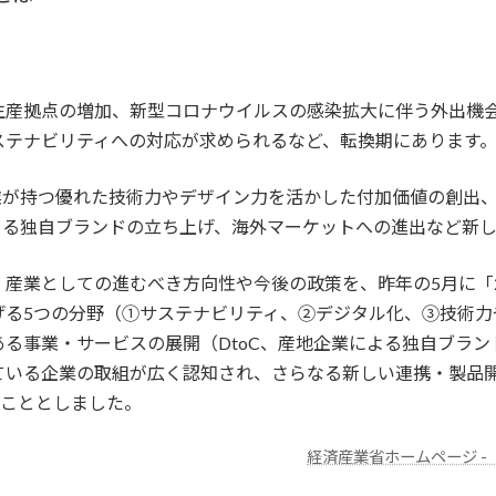
生産拠点の増加、新型コロナウイルスの感染拡大に伴う外出機
ステナビリティへの対応が求められるなど、転換期にあります
業が持つ優れた技術力やデザイン力を活かした付加価値の創出、
や、産地企業による独自ブランドの立ち上げ、海外マーケットへの進出な
産業としての進むべき方向性や今後の政策を、昨年の5月に「2
げる5つの分野（①サステナビリティ、②デジタル化、③技術力
る事業・サービスの展開（DtoC、産地企業による独自ブラ
ている企業の取組が広く認知され、さらなる新しい連携・製品
ることとしました。
経済産業省ホームページ 