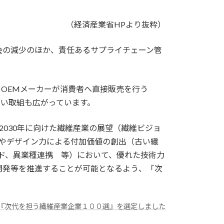
（経済産業省HPより抜粋）
会の減少のほか、責任あるサプライチェーン管
。
OEMメーカーが消費者へ直接販売を行う
ど新しい取組も広がっています。
030年に向けた繊維産業の展望（繊維ビジョ
やデザイン力による付加価値の創出（古い織
ンド、異業種連携 等）において、優れた技術力
開発等を推進することが可能となるよう、「次
- 『次代を担う繊維産業企業１００選』を選定しました