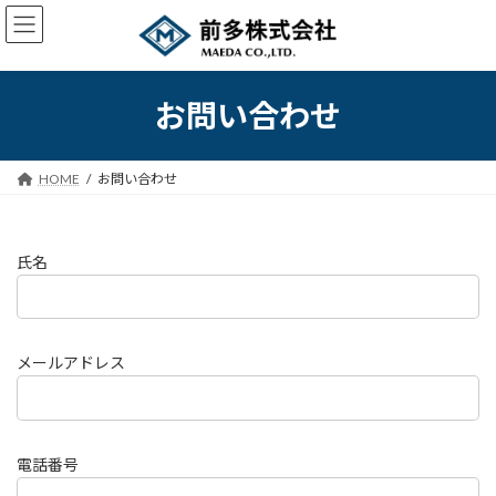
コ
ナ
ン
ビ
テ
ゲ
ン
ー
ツ
シ
お問い合わせ
へ
ョ
ス
ン
キ
に
HOME
お問い合わせ
ッ
移
プ
動
氏名
メールアドレス
電話番号