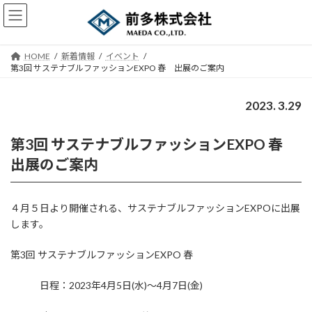
コ
ナ
ン
ビ
テ
ゲ
ン
ー
HOME
新着情報
イベント
ツ
シ
第3回 サステナブルファッションEXPO 春 出展のご案内
へ
ョ
ス
ン
キ
に
2023. 3.29
ッ
移
プ
動
第3回 サステナブルファッションEXPO 春
出展のご案内
４月５日より開催される、サステナブルファッションEXPOに出展
します。
第3回 サステナブルファッションEXPO 春
日程：2023年4月5日(水)～4月7日(金)